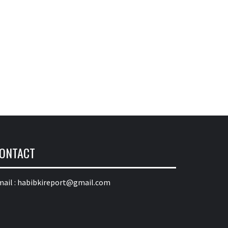
ONTACT
ail :
habibkireport@gmail.com