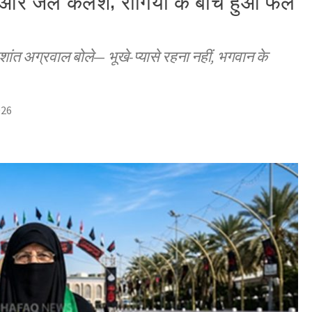
त्र और जल कलश; रोगियों के बीच हुआ फल
्रशांत अग्रवाल बोले— भूखे-प्यासे रहना नहीं, भगवान के
026