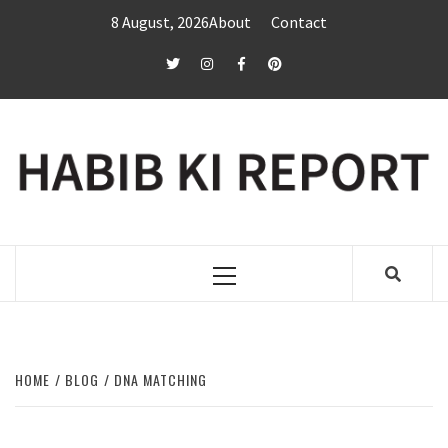
Skip
8 August, 2026
About
Contact
to
content
twitter
Instagram
Facebook
Pinterest
Primary
Menu
HOME
BLOG
DNA MATCHING