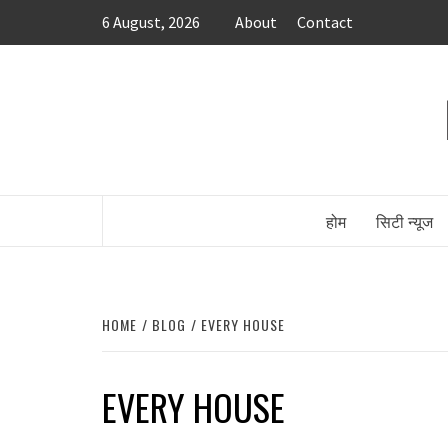
Skip
6 August, 2026
About
Contact
to
content
होम
सिटी न्यूज
HOME
BLOG
EVERY HOUSE
EVERY HOUSE