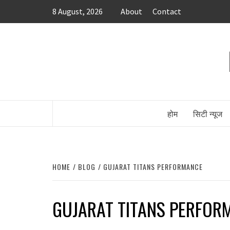
Skip
8 August, 2026
About
Contact
to
content
होम
सिटी न्यूज
HOME
BLOG
GUJARAT TITANS PERFORMANCE
GUJARAT TITANS PERFOR