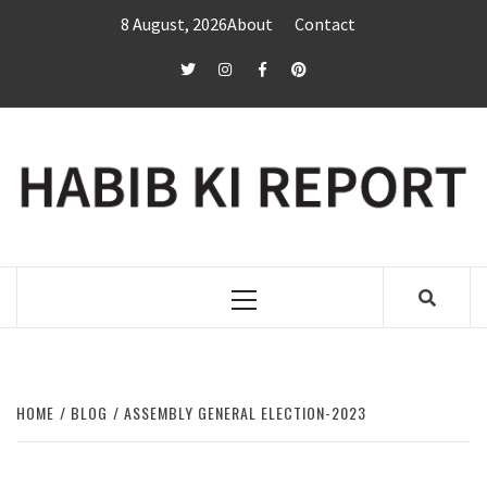
Skip
8 August, 2026
About
Contact
to
content
twitter
Instagram
Facebook
Pinterest
Primary
Menu
HOME
BLOG
ASSEMBLY GENERAL ELECTION-2023