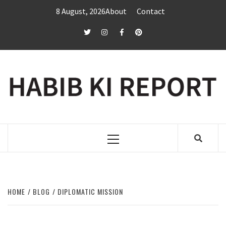
Skip
8 August, 2026
About
Contact
to
content
twitter
Instagram
Facebook
Pinterest
Primary
Menu
HOME
BLOG
DIPLOMATIC MISSION