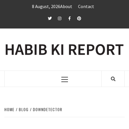
Skip
8 August, 2026
About
Contact
to
content
twitter
Instagram
Facebook
Pinterest
Primary
Menu
HOME
BLOG
DOWNDETECTOR