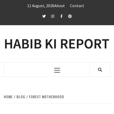
Skip
11 August, 2026
About
Contact
to
content
twitter
Instagram
Facebook
Pinterest
Primary
Menu
HOME
BLOG
FOREST MOTHERHOOD