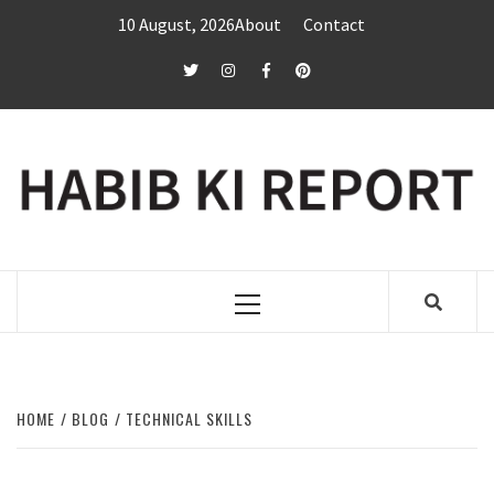
Skip
10 August, 2026
About
Contact
to
content
twitter
Instagram
Facebook
Pinterest
Primary
Menu
HOME
BLOG
TECHNICAL SKILLS