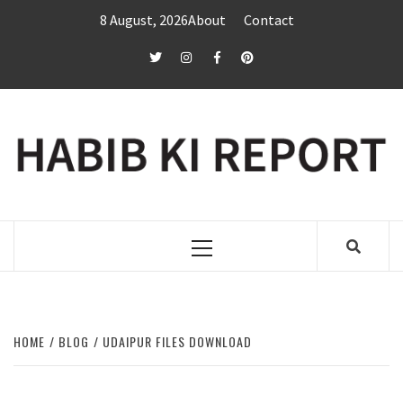
Skip
8 August, 2026
About
Contact
to
content
twitter
Instagram
Facebook
Pinterest
Primary
Menu
HOME
BLOG
UDAIPUR FILES DOWNLOAD