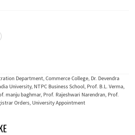
tration Department
,
Commerce College
,
Dr. Devendra
dia University
,
NTPC Business School
,
Prof. B.L. Verma
,
of. manju baghmar
,
Prof. Rajeshwari Narendran
,
Prof.
istrar Orders
,
University Appointment
KE