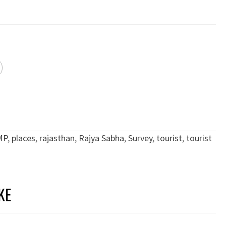
MP
,
places
,
rajasthan
,
Rajya Sabha
,
Survey
,
tourist
,
tourist
KE