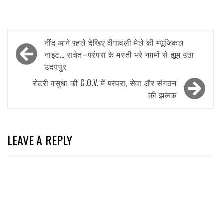
Post
नींद आने पहले देखिए दीपावली मेले की म्यूजिकल
navigation
नाइट… सचेत–परंपरा के मस्ती भरे नग़मों से झूम उठा
उदयपुर
रोटरी वसुधा की G.O.V. में परंपरा, सेवा और संगठन
की झलक
LEAVE A REPLY