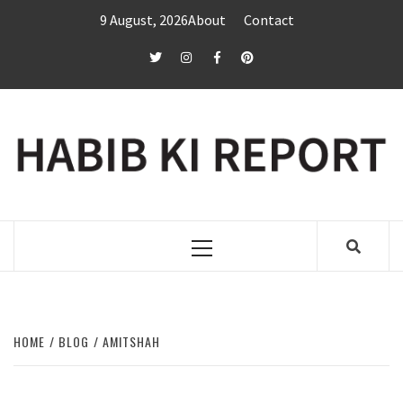
Skip
9 August, 2026
About
Contact
to
content
twitter
Instagram
Facebook
Pinterest
Primary
Menu
HOME
BLOG
AMITSHAH