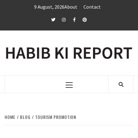
Skip
9 August, 2026
About
Contact
to
content
twitter
Instagram
Facebook
Pinterest
Primary
Menu
HOME
BLOG
TOURISM PROMOTION