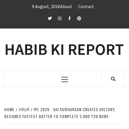
Skip
9 August, 2026
About
Contact
to
content
twitter
Instagram
Facebook
Pinterest
Primary
Menu
HOME
स्पोर्ट्स
IPL 2026 : SAI SUDHARSAN CREATES HISTORY,
BECOMES FASTEST BATTER TO COMPLETE 3,000 T20 RUNS