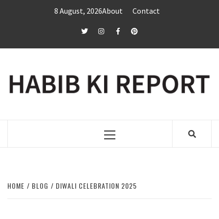
Skip
8 August, 2026
About
Contact
to
content
twitter
Instagram
Facebook
Pinterest
Primary
Menu
HOME
BLOG
DIWALI CELEBRATION 2025