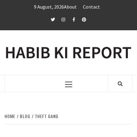
Skip
9 August, 2026
About
Contact
to
content
twitter
Instagram
Facebook
Pinterest
Primary
Menu
HOME
BLOG
THEFT GANG