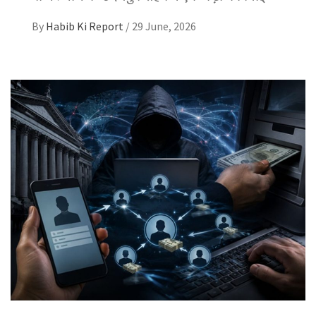
By
Habib Ki Report
/
29 June, 2026