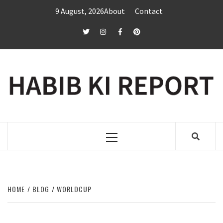
Skip
9 August, 2026
About
Contact
to
content
twitter
Instagram
Facebook
Pinterest
Primary
Menu
HOME
BLOG
WORLDCUP