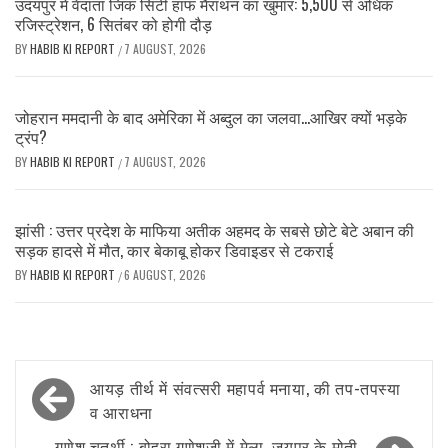
उदयपुर में वेदांता जिंक सिटी हाफ मैराथन का खुमार: 5,500 से अधिक
रजिस्ट्रेशन, 6 सितंबर को होगी दौड़
BY
HABIB KI REPORT
7 AUGUST, 2026
/
जोहरान ममदानी के बाद अमेरिका में अब्दुल का जलवा…आखिर क्यों भड़के
ट्रंप?
BY
HABIB KI REPORT
7 AUGUST, 2026
/
झांसी : उत्तर प्रदेश के माफिया अतीक अहमद के सबसे छोटे बेटे अबान की
सड़क हादसे में मौत, कार बेकाबू होकर डिवाइडर से टकराई
BY
HABIB KI REPORT
6 AUGUST, 2026
/
Post
आयड़ तीर्थ में संवत्सरी महापर्व मनाया, की तप-तपस्या
navigation
व आराधना
गणेश चतुर्थी : बोहरा गणेशजी में मेला, जयपुर के मोती