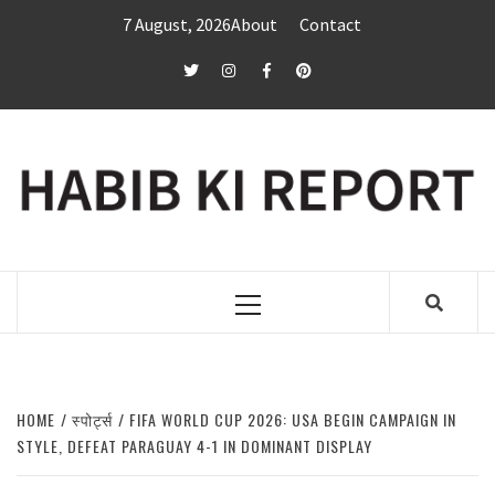
Skip
7 August, 2026
About
Contact
to
content
twitter
Instagram
Facebook
Pinterest
Primary
Menu
HOME
स्पोर्ट्स
FIFA WORLD CUP 2026: USA BEGIN CAMPAIGN IN
STYLE, DEFEAT PARAGUAY 4-1 IN DOMINANT DISPLAY