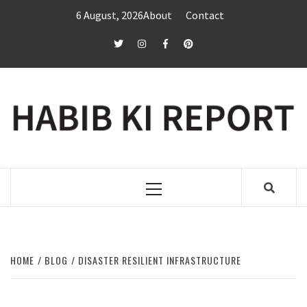
Skip
6 August, 2026
About
Contact
to
content
twitter
Instagram
Facebook
Pinterest
Primary
Menu
HOME
BLOG
DISASTER RESILIENT INFRASTRUCTURE