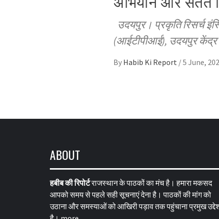
अभियान और सतत व
उदयपुर। प्रकृति रिसर्च इंस्
(आईटीपीआई), उदयपुर केंद्र
By
Habib Ki Report
/
5 June, 20
ABOUT
हबीब की रिपोर्ट
राजस्थान के पाठकों का मंच है। हमारा मकसद
आपको समय से पहले सही सूचनाएं देना है। पाठकों की मांग को
उठाना और समस्याओं को आखिरी पड़ाव तक पहुंचाना प्रमुख उद्देश
है।
more…