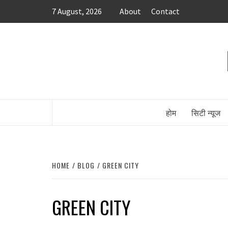
Skip
7 August, 2026
About
Contact
to
content
होम
सिटी न्यूज
HOME
BLOG
GREEN CITY
GREEN CITY