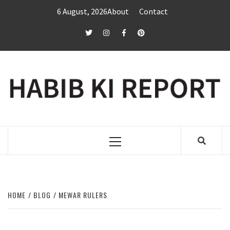
Skip
6 August, 2026
About
Contact
to
content
twitter
Instagram
Facebook
Pinterest
Primary
Menu
HOME
BLOG
MEWAR RULERS