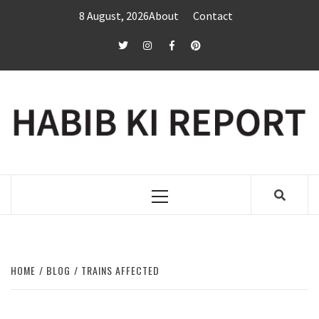
Skip
8 August, 2026
About
Contact
to
content
twitter
Instagram
Facebook
Pinterest
Primary
Menu
HOME
BLOG
TRAINS AFFECTED