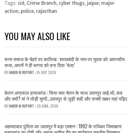
Tags:
cid
,
Crime Branch
,
cyber thugs
,
jaipur
,
major
action
,
police
,
rajasthan
YOU MAY ALSO LIKE
सभ्य समाज के चेहरे पर कालिख : शराबबंदी के नाम पर युवक को अमानवीय
सजा, अपनों ने ही बरगद को बना दिया ‘फंदा’
BY
HABIB KI REPORT
15 JULY, 2026
/
केतन अग्रवाल हत्याकांड : सिया क्या चेतन के साथ उदयपुर आई थी, कब
और क्यों? मां ने तोड़ी चुप्पी…उदयपुर से जुड़ी सही और सच्ची खबर यहां पढ़िए
BY
HABIB KI REPORT
29 JUNE, 2026
/
अहमदाबाद पुलिस का उदयपुर में बड़ा एक्शन : 1992 के राधिका जिमखाना
हत्याकांड का दोषी और अब्दुल लतीफ़ गैंग का शार्पशूटर तस्लीम गिरफ़्तार