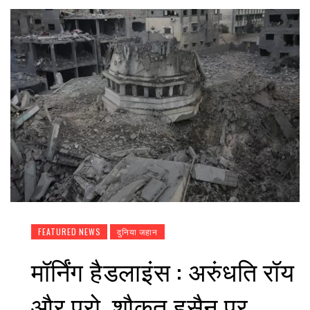
FEATURED NEWS
दुनिया जहान
मॉर्निंग हैडलाइंस : अरुंधति रॉय
और प्रो. शौकत हुसैन पर