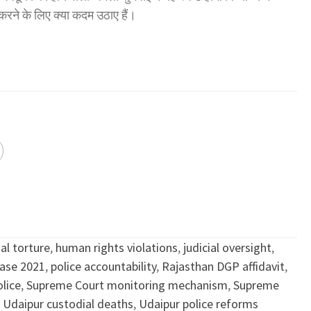
त करने के लिए क्या कदम उठाए हैं।
al torture
,
human rights violations
,
judicial oversight
,
case 2021
,
police accountability
,
Rajasthan DGP affidavit
,
lice
,
Supreme Court monitoring mechanism
,
Supreme
,
Udaipur custodial deaths
,
Udaipur police reforms