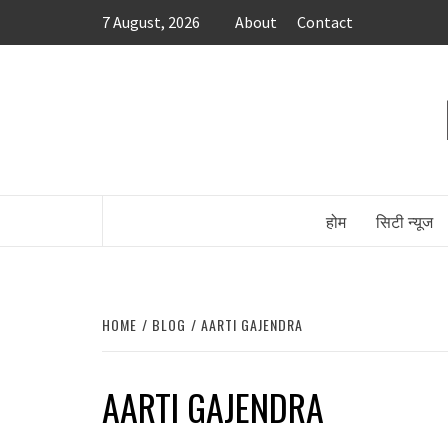
Skip
7 August, 2026
About
Contact
to
content
होम
सिटी न्यूज
HOME
BLOG
AARTI GAJENDRA
AARTI GAJENDRA