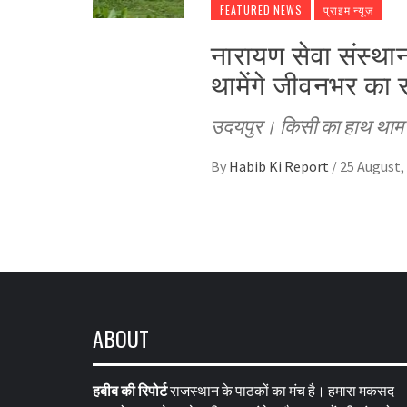
FEATURED NEWS
प्राइम न्यूज़
नारायण सेवा संस्था
थामेंगे जीवनभर का
उदयपुर। किसी का हाथ थाम क
By
Habib Ki Report
/
25 August,
ABOUT
हबीब की रिपोर्ट
राजस्थान के पाठकों का मंच है। हमारा मकसद