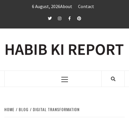
Skip
6 August, 2026
About
Contact
to
content
twitter
Instagram
Facebook
Pinterest
Primary
Menu
HOME
BLOG
DIGITAL TRANSFORMATION