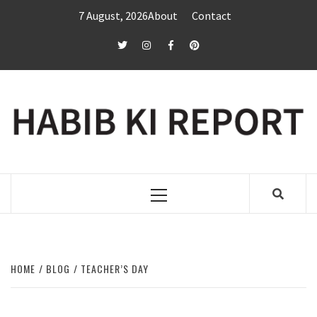
Skip
7 August, 2026
About
Contact
to
content
twitter
Instagram
Facebook
Pinterest
Primary
Menu
HOME
BLOG
TEACHER’S DAY