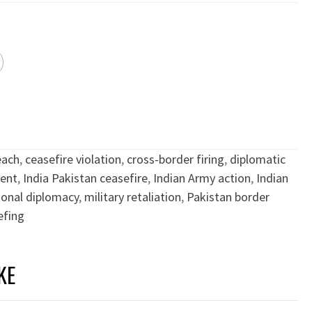
each
,
ceasefire violation
,
cross-border firing
,
diplomatic
ent
,
India Pakistan ceasefire
,
Indian Army action
,
Indian
ional diplomacy
,
military retaliation
,
Pakistan border
efing
KE