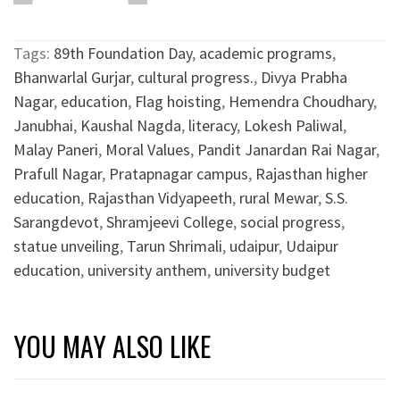
Tags:
89th Foundation Day
,
academic programs
,
Bhanwarlal Gurjar
,
cultural progress.
,
Divya Prabha
Nagar
,
education
,
Flag hoisting
,
Hemendra Choudhary
,
Janubhai
,
Kaushal Nagda
,
literacy
,
Lokesh Paliwal
,
Malay Paneri
,
Moral Values
,
Pandit Janardan Rai Nagar
,
Prafull Nagar
,
Pratapnagar campus
,
Rajasthan higher
education
,
Rajasthan Vidyapeeth
,
rural Mewar
,
S.S.
Sarangdevot
,
Shramjeevi College
,
social progress
,
statue unveiling
,
Tarun Shrimali
,
udaipur
,
Udaipur
education
,
university anthem
,
university budget
YOU MAY ALSO LIKE