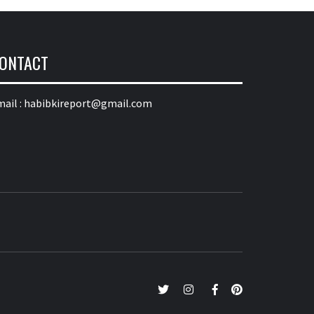
ONTACT
ail :
habibkireport@gmail.com
twitter
Instagram
Facebook
Pinterest