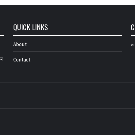
QUICK LINKS
C
About
em
्य
Contact