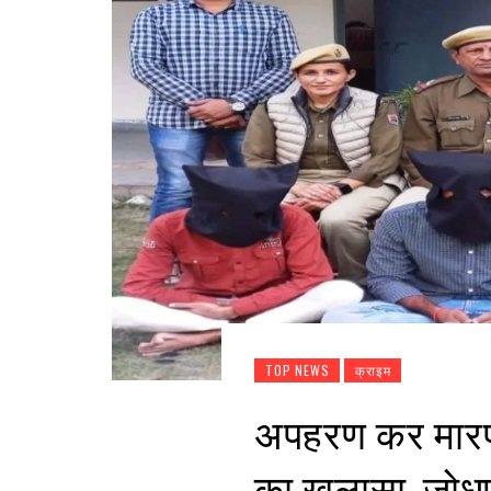
TOP NEWS
क्राइम
अपहरण कर मारप
का खुलासा, जोधपु